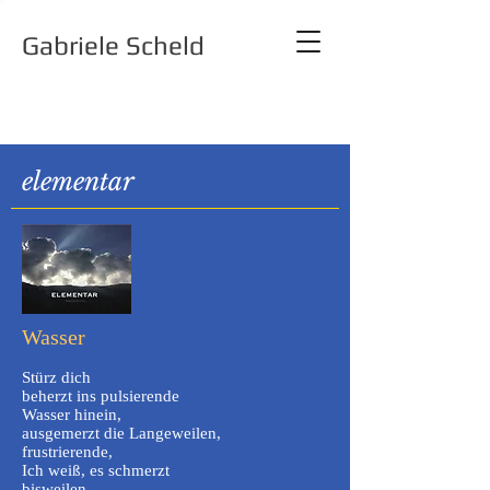
Gabriele Scheld
Leseproben
elementar
Wasser
Stürz dich
beherzt ins pulsierende
Wasser hinein,
ausgemerzt die Langeweilen,
frustrierende,
Ich weiß, es schmerzt
bisweilen