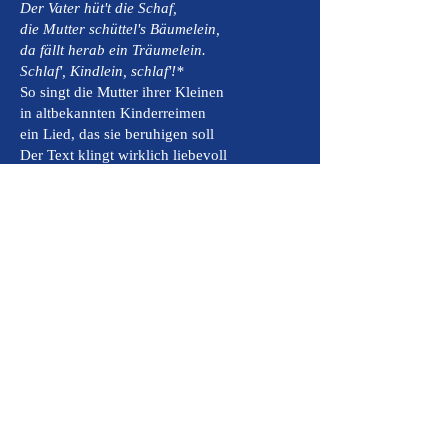
Der Vater hüt't die Schaf,
die Mutter schüttel's Bäumelein,
da fällt herab ein Träumelein.
Schlaf', Kindlein, schlaf'!*
So singt die Mutter ihrer Kleinen
in altbekannten Kinderreimen
ein Lied, das sie beruhigen soll
Der Text klingt wirklich liebevoll
Das Kind, das kann jedoch nicht schlafen
Was soll es mit den Träumeschafen?
Der Vater hütet sie ja nicht
säuft sich stattdessen hackedicht
Und Mama hat’s auch nicht mit Bäumen
bleibt lieber in verschloss‘nen Räumen
hat wenig resoluten Willen
kann eig’ne Träume nicht mal stillen
Schlaf', Kindlein, schlaf'!
und blök' nicht, wie ein Schaf: