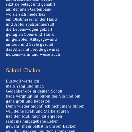
sitzt sie betagt und genährt
auf der alten Gartenbank
wo sie sich niederließ
ein Obstmesser in der Hand
und Äpfel spätsommersüß
die Lebenswogen geklärt
genug an Speis und Trank
im geliebten Alltagsgewand
an Leib und Seele gesund
das Alter mit Freude gewürzt
herzenswarm und weise auch
Sakral-Chakra
Lustvoll werfe ich
mein Yang und mich
Gedanken-los in deinen Schoß
bade vergnügt im Strom des Yin und bin
ganz groß und liebestoll
Dann wieder möcht` ich nicht mehr führen
will deine Kraft und Stärke spüren
hab den Mut, mich zu ergeben
sanft ins hingegebene Leben
gewahr` mein Selbst in unsren Becken
will dich necken und dich schmecken